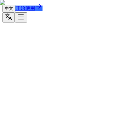
开始使用
中文
驱动电商收入
爆发的 AI 营销引擎
杜绝
Uncanny Valley
，完美真实可信的视频，全面提升视频的
GMV
变现能力